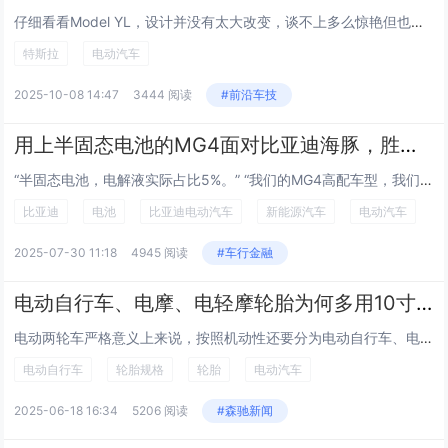
仔细看看Model YL，设计并没有太大改变，谈不上多么惊艳但也绝算不上丑。体型相比Model Y确实健壮了不少，长度增加了17cm，高度也增加了4cm。但作为一台六座车，空间依然局促。尤其与乐道L90、理想i8这些价格相近的车型对比，...
特斯拉
电动汽车
2025-10-08 14:47
3444 阅读
#前沿车技
用上半固态电池的MG4面对比亚迪海豚，胜算有多少？
“半固态电池，电解液实际占比5%。” “我们的MG4高配车型，我们会搭载半固态电池。” …… 上汽MG总经理陈萃讲了这些话，并且没有暗示而是直接明确以比亚迪海豚进行对标；“只要我们的定价不比海豚高”则说明MG4的新款售价应当会重叠比亚...
比亚迪
电池
比亚迪电动汽车
新能源汽车
电动汽车
2025-07-30 11:18
4945 阅读
#车行金融
电动自行车、电摩、电轻摩轮胎为何多用10寸的？能互换通用吗？
电动两轮车严格意义上来说，按照机动性还要分为电动自行车、电摩、电轻摩。它们虽然分属三类车型，但是彼此之间又有很多类似的地方，比如说轮胎，很多朋友发现，电动自行车、电摩、电轻摩的主流车型的轮胎都是10寸的，相互之间可以通用吗？今天就来分析一下...
电动自行车
轮胎规格
轮胎
电动汽车
2025-06-18 16:34
5206 阅读
#森驰新闻