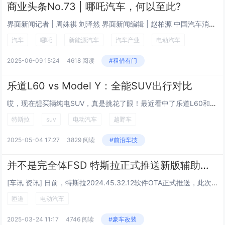
商业头条No.73 | 哪吒汽车，何以至此?
界面新闻记者 | 周姝祺 刘泽然 界面新闻编辑 | 赵柏源 中国汽车消费者学会从一些细枝末节的变化中，判断一家汽车品牌的生存时间还有多长，这是过去两年中国车市接连倒闭多家初创企业后所培养出的敏锐嗅觉。 在威马汽车、高合汽车以及百...
汽车
哪吒
新能源汽车
汽车产业
电动汽车
2025-06-09 15:24
4618 阅读
#租借有门
乐道L60 vs Model Y：全能SUV出行对比
哎，现在想买辆纯电SUV，真是挑花了眼！最近看中了乐道L60和特斯拉Model Y这两款，一个主打性价比，一个品牌知名度高，到底哪个更适合我这种普通消费者呢？我琢磨了好久，决定跟大家好好说道说道。 先说外观吧，乐道L60的设计挺前卫的...
特斯拉
suv
电动汽车
越野车
2025-05-04 17:27
3829 阅读
#前沿车技
并不是完全体FSD 特斯拉正式推送新版辅助驾驶系统
[车讯 资讯] 日前，特斯拉2024.45.32.12软件OTA正式推送，此次升级内容主要包括：城市道路Autopilot自动辅助驾驶（优化现有NOA自动辅助导航驾驶功能）、驾驶室摄像头、地图包版本更新。此前有媒体报道称，“特斯拉公...
匝道
电动汽车
2025-03-24 11:17
4746 阅读
#豪车改装