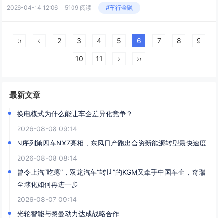
2026-04-14 12:06
5109 阅读
#车行金融
‹‹
‹
2
3
4
5
6
7
8
9
10
11
›
››
最新文章
换电模式为什么能让车企差异化竞争？
2026-08-08 09:14
N序列第四车NX7亮相，东风日产跑出合资新能源转型最快速度
2026-08-08 08:14
曾令上汽“吃瘪”，双龙汽车“转世”的KGM又牵手中国车企，奇瑞
全球化如何再进一步
2026-08-07 09:14
光轮智能与黎曼动力达成战略合作