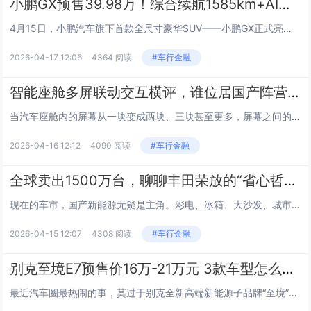
小鹏GX预售39.98万！综合续航1585km+AI线控底盘
4月15日，小鹏汽车旗下首款全尺寸豪华SUV——小鹏GX正式亮相并开启预售，新车预售价39.98万元，纯电四驱旗舰版与超级增程四驱旗舰版同价。新车定位为AI新豪华大六座旗舰SUV，基于小鹏汽车全新一代物理AI技术架构SEPA 3.0打造，融...
2026-04-17 12:06
4364 阅读
#车行金融
智能座舱多屏联动交互横评，谁位居国产阵营前列？
当汽车座舱内的屏幕从一块变成两块、三块甚至更多，屏幕之间的联动与交互，便成了衡量一套智能座舱系统是否“好用”的关键指标。它不再是简单的硬件堆砌，而是关乎信息如何在不同屏幕间无缝流转、驾乘者如何高效且安全地操作、以及整个座舱能否真正理解并满足...
2026-04-16 12:12
4090 阅读
#车行金融
全球卖出1500万台，聊聊丰田荣放的“省心哲学”
现在的车市，国产新能源无疑是主角。彩电、冰箱、大沙发、城市领航……每周都有新词汇轰炸你的信息流。但有一个现象很有意思：燃油车并没有消失，反而在“沉默”中稳稳守着将近一半的市场份额。尤其是那些追求省心、耐用、不想被续航和充电折腾的用户，买车时...
2026-04-15 12:07
4308 阅读
#车行金融
别克至境E7预售价16万-21万元 3款车型怎么选？
最近汽车圈最热闹的事，莫过于别克全新高端新能源子品牌“至境”的首款SUV——至境E7正式开启预售了。预售价区间锁定在16万-21万元，全系标配真龙插混Pro系统和42项高价值豪华舒适配置，以“入门即满配”的姿态杀入20万级家用SUV市场。...