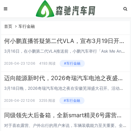
首页
车行金融
何小鹏直播答疑第二代VLA，宣布3月19日开启推送
3月16日，在小鹏第二代VLA推送前，小鹏汽车举行「Ask Me Anything」直播，小鹏汽车董事长 CEO何小鹏、通用智能中心负责人刘先明共同出席，通过线上直播解答用户核心疑问、明确推送与升级规划、连线验证第二代VLA真实能力，构建起...
2026-04-23 12:06
4193 阅读
#车行金融
迈向能源新时代，2026奇瑞汽车电池之夜盛大启幕
3月18日晚，2026奇瑞汽车电池之夜在安徽芜湖盛大召开。活动以“守护”为主题，正式发布包括犀牛电池技术、绿色智慧能源新生态、以及《全球动力电池安全白皮书》在内的奇瑞能源战略，为奇瑞掌握未来能源核心密码、实现全生命周期低碳，打下了新的战略之...
2026-04-22 12:06
3255 阅读
#车行金融
同级领先大后备箱，全新smart精灵6号露营爱好者看过来
对于喜欢露营、户外出行的用户来说，车辆装载能力至关重要。全新smart精灵6号可轻松实现城市通勤到户外露营的场景切换，后排座椅放倒后即可形成星空大床房模式，配合大尺寸天幕，夜晚观星氛围感拉满。同时配备同级领先SUV式后备箱，开口大、纵深足，...