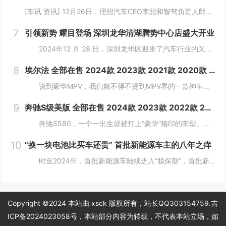
[车讯 资讯] 12月26日，理想汽车CEO李想和智驾负责人郎咸朋在直播中讲解了理想汽车在智驾方面的发展动向。理想汽车将在12月31日全量推送OTA 7.0给AD Max用户。按照理想现在的端到端+VLM体系继续迭代，有望在2025...
7
引领新势 耀目登场 深圳龙华清湖腾势中心店盛大开业
2024年12 月 28 日，深圳龙华区迎来了汽车行业的又一大盛事——深圳龙华清湖腾势中心盛大开业，标志着腾势品牌在深圳区域布局的进一步拓展，为满...
8
埃尔法 全部在售 2024款 2023款 2021款 2020款 2019款 2018款2024款国六丰田埃尔法酬宾让利 大空间合理布局
说到豪华MPV，我们就不得不提到MPV界的一款神车，那就是"丰田埃尔法"，丰田埃尔法拥有轿车般的舒适度，所以它一直以来都是作为各大公司企业的行政用车。埃尔法...
9
奔驰S级美版 全部在售 2024款 2023款 2022款 2021款 2019款 2018款成都迪兴行汽车平行进口奔驰S级价格最低146万起 售全国
奔驰S580，一个一出生就被打上“豪华”烙印的车型。新车简约又不失精致，大灯和尾灯的光带交相呼应，可以让司机更从容地驾驶车辆。 &nbs...
10
“换一块电池比买车还贵” 首批新能源车主的八年之痒
时至2024年，首批新能源车陆续进入“脱保期”，首批新能源汽车车主正陷入换车还是换电池的两难境地。想要更换老龄电池就将面临天价账单，换电费用甚至高于旧车残值，成为不少车主的烦恼。 工信部等部委明确规定，自2016年起，乘用车...
Copyright ©2024 本站由 xsck 版权所有，站长QQ303154759.
吉
ICP备2024023058号
，本站部分内容为转载，不代表本站立场，如