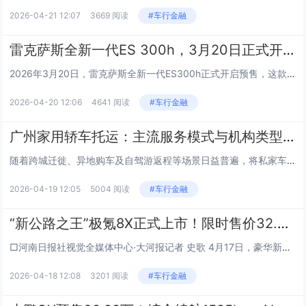
2026-04-21 12:07
3669 阅读
#车行金融
雷克萨斯全新一代ES 300h，3月20日正式开启预售
2026年3月20日，雷克萨斯全新一代ES300h正式开启预售，这款中大型豪华轿车官方预售价30.88万元起，备受关注的换代车型终于迎来正式预订阶段。 雷克萨斯全新一代ES外观设计全面焕新，整体风格更显精致大气，家族...
2026-04-20 12:06
4641 阅读
#车行金融
广州家用轿车托运：主流服务模式与机构类型解析
随着跨城迁徙、异地购车及自驾游返程等场景日益普遍，将私家车从广州托运至其他城市（如成都）已成为许多车主的务实选择。面对市场上众多的服务提供方，理解其背后的商业模式与运作逻辑，比单纯寻找一个“推荐名单”更为重要。本文将以客观视角，梳理在广州地...
2026-04-19 12:05
5004 阅读
#车行金融
“新公路之王”极氪8X正式上市！限时售价32.98万元起
□河南日报社视觉全媒体中心·大河报记者 史歌 4月17日，豪华新能源品牌极氪旗下全新高性能旗舰SUV——极氪8X正式上市。极氪8X共推出Max版、Ultra版及Ultra+版三个版型，零售价分别为35.68万元起、37.68万元起、42....
2026-04-18 12:08
3201 阅读
#车行金融