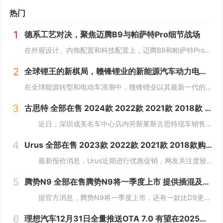
热门
1
德系工艺对决，聚焦迈腾B9与帕萨特Pro细节战场
在外观设计、内饰配置和科技配置上，迈腾B9和帕萨特Pro都有着一定的拥趸。作为B级车产品，两款车紧贴消费者需求，在同级别车型中都是性能翘楚。那么，该怎么选择呢？本文将对以上方面进行详细对比，为车友们提供选择建议。 风...
2
全球锂王的新棋局，赣锋锂业的新能源汽车动力电池革命
在全球能源转型和电动车浪潮中，赣锋锂业以其最新一代的动力电池产品——锋行电池，为市场带来了革新性的技术突破。这款高性能电芯不仅在能量密度、成组效率等关键性能指标上超越了行业标准，而且在安全性和环境适应性方面也设立了新的行业标杆。...
3
古思特 全部在售 2024款 2022款 2021款 2018款 2016款 2015款深圳成美名车中心劳斯莱斯古思特限时优惠 目前503万元起售
近日，深圳成美名车中心店内劳斯莱斯古思特现车销售，颜色可选，感兴趣的朋友可以到店咨询购买，详情见下表：...
4
Urus 全部在售 2023款 2022款 2021款 2018款购Urus享5.4万优惠 欢迎到店试驾
最新报价消息，Urus近期进行优惠促销，网友关注度较高，对Urus这款车型有兴趣的网友，可参考以下报价：...
5
腾势N9 全部在售腾势N9将一季度上市 提供插混及纯电版
据官方消息，腾势N9将一季度上市，还有一款比D9更大更强MPV将推出。新车定位大型旗舰SUV，将搭载易三方。 &nb...
6
理想汽车12月31日全量推送OTA 7.0 有望在2025年实现L3级自动驾驶