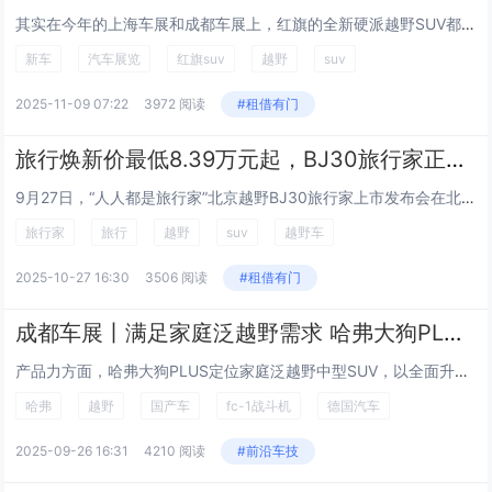
其实在今年的上海车展和成都车展上，红旗的全新硬派越野SUV都有亮相，不过还是概念车，而近日，红旗新车开启征名，例如昆仑、雄狮、山河、井冈山等等，极限十选一，新车名字计划将会在2025年的广州车展官宣。 作为参考，整体来看，新车的外...
新车
汽车展览
红旗suv
越野
suv
2025-11-09 07:22
3972 阅读
#租借有门
旅行焕新价最低8.39万元起，BJ30旅行家正式上市！
9月27日，“人人都是旅行家”北京越野BJ30旅行家上市发布会在北京雁栖湖举行。BJ30旅行家定位为10万级超大空间轻越野SUV，共有6款车型，官方指导价为9.99—13.69万元，旅行焕新价最低只需8.39万元起（叠加国补和厂端置换后）！...
旅行家
旅行
越野
suv
越野车
2025-10-27 16:30
3506 阅读
#租借有门
成都车展丨满足家庭泛越野需求 哈弗大狗PLUS开启预售
产品力方面，哈弗大狗PLUS定位家庭泛越野中型SUV，以全面升级的六维产品力，进阶满足家庭多场景出行的真实需求。颜值PLUS，承袭铠甲力量美学，塑造刚健挺拔的视觉气场；性能PLUS，哈弗大狗PLUS推出燃油和PHEV两种动力选择，其中P...
哈弗
越野
国产车
fc-1战斗机
德国汽车
2025-09-26 16:31
4210 阅读
#前沿车技