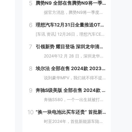
5
腾势N9 全部在售腾势N9将一季度上市 提供插混及纯电版
据官方消息，腾势N9将一季度上市，还有一款比D9更大更强MPV将推出。新车定位大型旗舰SUV，将搭载易三方。 &nb...
6
理想汽车12月31日全量推送OTA 7.0 有望在2025年实现L3级自动驾驶
[车讯 资讯] 12月26日，理想汽车CEO李想和智驾负责人郎咸朋在直播中讲解了理想汽车在智驾方面的发展动向。理想汽车将在12月31日全量推送OTA 7.0给AD Max用户。按照理想现在的端到端+VLM体系继续迭代，有望在2025...
7
引领新势 耀目登场 深圳龙华清湖腾势中心店盛大开业
2024年12 月 28 日，深圳龙华区迎来了汽车行业的又一大盛事——深圳龙华清湖腾势中心盛大开业，标志着腾势品牌在深圳区域布局的进一步拓展，为满...
8
埃尔法 全部在售 2024款 2023款 2021款 2020款 2019款 2018款2024款国六丰田埃尔法酬宾让利 大空间合理布局
说到豪华MPV，我们就不得不提到MPV界的一款神车，那就是"丰田埃尔法"，丰田埃尔法拥有轿车般的舒适度，所以它一直以来都是作为各大公司企业的行政用车。埃尔法...
9
奔驰S级美版 全部在售 2024款 2023款 2022款 2021款 2019款 2018款成都迪兴行汽车平行进口奔驰S级价格最低146万起 售全国
奔驰S580，一个一出生就被打上“豪华”烙印的车型。新车简约又不失精致，大灯和尾灯的光带交相呼应，可以让司机更从容地驾驶车辆。 &nbs...
10
“换一块电池比买车还贵” 首批新能源车主的八年之痒
时至2024年，首批新能源车陆续进入“脱保期”，首批新能源汽车车主正陷入换车还是换电池的两难境地。想要更换老龄电池就将面临天价账单，换电费用甚至高于旧车残值，成为不少车主的烦恼。 工信部等部委明确规定，自2016年起，乘用车...