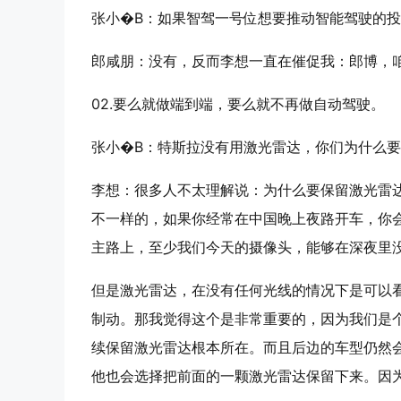
张小�B：如果智驾一号位想要推动智能驾驶的
郎咸朋：没有，反而李想一直在催促我：郎博，
02.要么就做端到端，要么就不再做自动驾驶。
张小�B：特斯拉没有用激光雷达，你们为什么
李想：很多人不太理解说：
为什么要保留激光雷
不一样的，如果你经常在中国晚上夜路开车，你
主路上，至少我们今天的摄像头，能够在深夜里没
但是激光雷达，在没有任何光线的情况下是可以看到
制动。那我觉得这个是非常重要的，因为我们是
续保留激光雷达根本所在。而且后边的车型仍然
他也会选择把前面的一颗激光雷达保留下来。
因