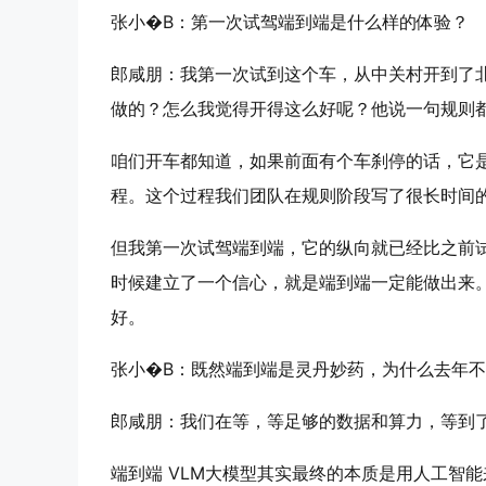
张小�B：第一次试驾端到端是什么样的体验？
郎咸朋：我第一次试到这个车，从中关村开到了
做的？怎么我觉得开得这么好呢？他说一句规则
咱们开车都知道，如果前面有个车刹停的话，它
程。这个过程我们团队在规则阶段写了很长时间
但我第一次试驾端到端，它的纵向就已经比之前试
时候建立了一个信心，
就是端到端一定能做出来
好。
张小�B：既然端到端是灵丹妙药，为什么去年
郎咸朋：我们在等，等足够的数据和算力，等到
端到端 VLM大模型其实最终的本质是用人工智