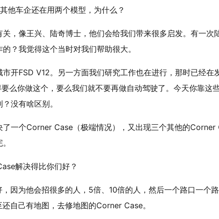
，其他车企还在用两个模型，为什么？
有关，像王兴、陆奇博士，他们会给我们带来很多启发。有一次
作的？我觉得这个当时对我们帮助很大。
市开FSD V12。另一方面我们研究工作也在进行，那时已经在
得要么你做这个，要么我们就不要再做自动驾驶了。
今天你靠这
别？没有啥区别。
Corner Case（极端情况），又出现三个其他的Corner 
完。
Case解决得比你们好？
我们好，因为他会招很多的人，5倍、10倍的人，然后一个路口一个
至还自己有地图，去修地图的Corner Case。