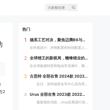
热门
1
德系工艺对决，聚焦迈腾B9与帕萨特Pro细节战场
动
在外观设计、内饰配置和科技配置上，迈腾B9和帕萨特Pro都有着一定的拥趸。作为B级车产品，两款车紧贴消费者需求，在同级别车型中都是性能翘楚。那么，该怎么选择呢？本文将对以上方面进行详细对比，为车友们提供选择建议。 风...
2
全球锂王的新棋局，赣锋锂业的新能源汽车动力电池革命
在全球能源转型和电动车浪潮中，赣锋锂业以其最新一代的动力电池产品——锋行电池，为市场带来了革新性的技术突破。这款高性能电芯不仅在能量密度、成组效率等关键性能指标上超越了行业标准，而且在安全性和环境适应性方面也设立了新的行业标杆。...
3
古思特 全部在售 2024款 2022款 2021款 2018款 2016款 2015款深圳成美名车中心劳斯莱斯古思特限时优惠 目前503万元起售
动
近日，深圳成美名车中心店内劳斯莱斯古思特现车销售，颜色可选，感兴趣的朋友可以到店咨询购买，详情见下表：...
在2
4
Urus 全部在售 2023款 2022款 2021款 2018款购Urus享5.4万优惠 欢迎到店试驾
最新报价消息，Urus近期进行优惠促销，网友关注度较高，对Urus这款车型有兴趣的网友，可参考以下报价：...