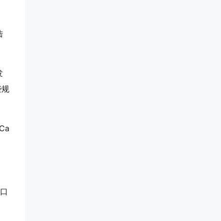
陆
发
些规
Ca
路口