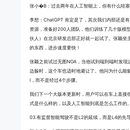
张小�B：过去两年在人工智能上，你有什么哇塞M
李想：ChatGPT 肯定是了，其次我们内部还
资源，准备好200人团队，他们训练了几十版模
伙人）在北京研发总部正好就一起试了。张颖坐
的东西，进步速度要快！
张颖之前试过无图NOA，当他试到端到端时发现
边躲时，这个车也适时地避让了。他问为什么能躲
l，而不是经过4个步骤。
我们下一个大版本更新时，用户可以在车上直接
式是什么样的，以及人工智能到底是怎么工作的
03.有监督智能驾驶不是L2的延续，而是L4的先