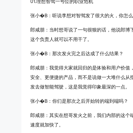
01.理想智驾一号位的职业危机
张小�B：听说李想对智驾发了很大的火，你怎
郎咸朋：当时想哥说了一句很狠的话，他说郎博
这个负责人就可以不用干了。
张小�B：那次发火完之后达成了什么结果？
郎咸朋：我觉得大家就回归的是体验和用户价值
安全、更便捷的产品，而不是说做一大堆什么从
发去做智能驾驶，这是我觉得印象最深的一点。
张小�B：你们是那次之后开始转的端到端吗？
郎咸朋：其实在想哥发火之前，我们内部的这个
速度就加快了。