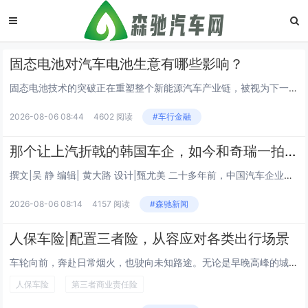
固态电池对汽车电池生意有哪些影响？
固态电池技术的突破正在重塑整个新能源汽车产业链，被视为下一代储能技术的核心方向。传统液态锂电池面临能量密度瓶颈和安全隐患，而新技术的出现为行业带来了新的增长点。对于电池制造商而言，这不仅是产品的迭代，更是生产线的重构，生产工艺的改变将直接影...
2026-08-06 08:44
4602 阅读
#车行金融
那个让上汽折戟的韩国车企，如今和奇瑞一拍即合
撰文|吴 静 编辑| 黄大路 设计|甄尤美 二十多年前，中国汽车企业第一次深度介入韩国双龙汽车时，带去的主要是资本和市场承诺；二十多年后，中国车企再次投资这家韩国汽车制造商，带去的已经今非昔比。 8月2日，奇瑞汽车与韩国KG M...
2026-08-06 08:14
4157 阅读
#森驰新闻
人保车险|配置三者险，从容应对各类出行场景
车轮向前，奔赴日常烟火，也驶向未知路途。无论是早晚高峰的城市通勤，节假日奔赴远方的自驾旅途，穿行街巷的短途出行，还是驰骋高速的长途奔波，道路环境瞬息万变，潜藏着难以预判的意外风险。谨慎驾驶是底线，但无法完全规避突发状况，人保机动车第三者责任...
人保车险
第三者商业责任险