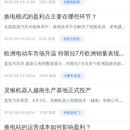
2026-08-05 14:38
3953 阅读
#森驰新闻
换电模式的盈利点主要在哪些环节？
在新能源汽车补能体系中，换电技术不仅解决了续航焦虑，更构建了一套独特的商业闭环。不同于传统充电模式依赖单一的电费差价，换电体系的商业价值分布更为多元，其核心逻辑在于将电池从车辆资产中剥离，转化为可运营的服务单元，从而重构了人、车、能源之间的...
2026-08-05 09:14
3552 阅读
#前沿车技
欧洲电动车市场升温 特斯拉7月欧洲销量表现分化
盖世汽车讯 最新公布的数据显示，特斯拉7月在多个欧洲国家的新车注册量走势分化：法国、丹麦市场大幅增长，但挪威、瑞典、意大利、西班牙、葡萄牙市场出现显著下滑。 法国汽车行业协会PFA以及丹麦bilstatistik.dk的数据显示，特斯拉新车...
2026-08-05 08:54
3064 阅读
#豪车改装
灵猴机器人越南生产基地正式投产
盖世汽车获悉，8月3日，灵猴机器人智能技术（越南）有限公司正式投产。此举标志着该公司全球化战略布局取得关键性突破，其海外首个制造基地已投入运营。 图片来源：灵猴机器人 灵猴机器人董事长董浩先生在投产仪式上表示，越南基地将依托...
2026-08-05 08:54
3180 阅读
#租借有门
换电站的运营成本如何影响盈利？