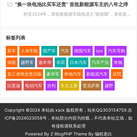
10
“换一块电池比买车还贵” 首批新能源车主的八年之痒
时至2024年，首批新能源车陆续进入“脱保期”，首批新能源汽车车主正陷入换车还是换电池的两难境地。想要更换老龄电池就将面临天价账单，换电费用甚至高于旧车残值，成为不少车主的烦恼。 工信部等部委明确规定，自2016年起，乘用车...
标签列表
新车
人保车险
国产车
汽车
德国汽车
suv
汽车导购
保险
越野车
嘉年华
丰田
日本汽车
汽车产业
奔驰
第三者商业责任险
豪华车
奔驰汽车
新能源汽车
试驾
比亚迪
电动汽车
吉利
车主之家
雷克萨斯
越野
Copyright ©2024 本站由 xsck 版权所有，站长QQ303154759.
吉
ICP备2024023058号
，本站部分内容为转载，不代表本站立场，如
有侵权请联系处理
Powered By
Z-BlogPHP
Theme By
编程老白