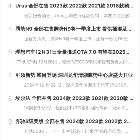
4
Urus 全部在售 2023款 2022款 2021款 2018款购Urus享5.4万优惠 欢迎到店试驾
最新报价消息，Urus近期进行优惠促销，网友关注度较高，对Urus这款车型有兴趣的网友，可参考以下报价：...
5
腾势N9 全部在售腾势N9将一季度上市 提供插混及纯电版
据官方消息，腾势N9将一季度上市，还有一款比D9更大更强MPV将推出。新车定位大型旗舰SUV，将搭载易三方。 &nb...
6
理想汽车12月31日全量推送OTA 7.0 有望在2025年实现L3级自动驾驶
[车讯 资讯] 12月26日，理想汽车CEO李想和智驾负责人郎咸朋在直播中讲解了理想汽车在智驾方面的发展动向。理想汽车将在12月31日全量推送OTA 7.0给AD Max用户。按照理想现在的端到端+VLM体系继续迭代，有望在2025...
7
引领新势 耀目登场 深圳龙华清湖腾势中心店盛大开业
2024年12 月 28 日，深圳龙华区迎来了汽车行业的又一大盛事——深圳龙华清湖腾势中心盛大开业，标志着腾势品牌在深圳区域布局的进一步拓展，为满...
8
埃尔法 全部在售 2024款 2023款 2021款 2020款 2019款 2018款2024款国六丰田埃尔法酬宾让利 大空间合理布局
说到豪华MPV，我们就不得不提到MPV界的一款神车，那就是"丰田埃尔法"，丰田埃尔法拥有轿车般的舒适度，所以它一直以来都是作为各大公司企业的行政用车。埃尔法...
9
奔驰S级美版 全部在售 2024款 2023款 2022款 2021款 2019款 2018款成都迪兴行汽车平行进口奔驰S级价格最低146万起 售全国
奔驰S580，一个一出生就被打上“豪华”烙印的车型。新车简约又不失精致，大灯和尾灯的光带交相呼应，可以让司机更从容地驾驶车辆。 &nbs...