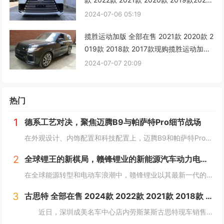
款加版雷克萨斯LX600最新行情仅190万
2024-07-06 05:19
越野SUV的王者
揽胜运动加版 全部在售 2021款 2020款 2
019款 2018款 2017款现购揽胜运动加版
享9万优惠 最低80万
2024-07-07 20:09
热门
1
德系工艺对决，聚焦迈腾B9与帕萨特Pro细节战场
在外观设计、内饰配置和科技配置上，迈腾B9和帕萨特Pro都有着一定的拥趸。作为B级车产品，两款车紧贴消费者需求，在同级别车型中都是性能翘楚。那么，该怎么选择呢？本文将对以上方面进行详细对比，为车友们提供选择建议。 风...
2
全球锂王的新棋局，赣锋锂业的新能源汽车动力电池革命
在全球能源转型和电动车浪潮中，赣锋锂业以其最新一代的动力电池产品——锋行电池，为市场带来了革新性的技术突破。这款高性能电芯不仅在能量密度、成组效率等关键性能指标上超越了行业标准，而且在安全性和环境适应性方面也设立了新的行业标杆。...
3
古思特 全部在售 2024款 2022款 2021款 2018款 2016款 2015款深圳成美名车中心劳斯莱斯古思特限时优惠 目前503万元起售
近日，深圳成美名车中心店内劳斯莱斯古思特现车销售，颜色可选，感兴趣的朋友可以到店咨询购买，详情见下表：...