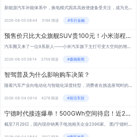
新能源汽车补能体系中，换电模式因其高效便捷备受关注，成为充电模式的重要补充。然而，背后支撑这一模式运转的经济账却十分复杂，许多投资者和运营商关心的是，究竟哪些支出环节决定了最终的投资回报。实际上，站点能否实现正向现金流，核心在于对各项开支的...
2026-08-05 08:44
3194 阅读
#车行金融
预售价只比大众旗舰SUV贵100元！小米澎程优势大吗？
汽车圈又来了一位9系新人——小米汽车旗下主打可变大空间的增程式SUV澎程N90，预售价29.99万元，多方信源显示小订量已超6万台，不过小米汽车官方并没有公布具体订单数据，延续了小米汽车每月销量不公布具体数字的习惯。但是我们从新车上市的讨论...
2026-08-05 08:14
3709 阅读
#森驰新闻
智驾普及为什么影响购车决策？
随着汽车产业向电动化与智能化深度转型，消费者在挑选座驾时的考量维度发生了显著变化。过去大家主要关注发动机排量、变速箱逻辑与底盘调校，如今智能驾驶系统的实际表现成为了关键指标。这并非盲目跟风，而是基于实际用车场景的理性选择，标志着汽车消费逻辑...
2026-08-04 09:14
4278 阅读
#前沿车技
宁德时代接连爆单！500GWh空间待启！近2400家企业抢入赛道
截至7月29日，国内现存钠离子电池相关企业2396家。 图/宁德时代 新能源储能赛道迭代升级，为顺应钠离子电池产业化提速趋势，政策端率先释放积极信号。近日，财政部、海关总署、税务总局发布部分电池消费税政策调整公告，自2026...
2026-08-04 08:54
3517 阅读
#豪车改装