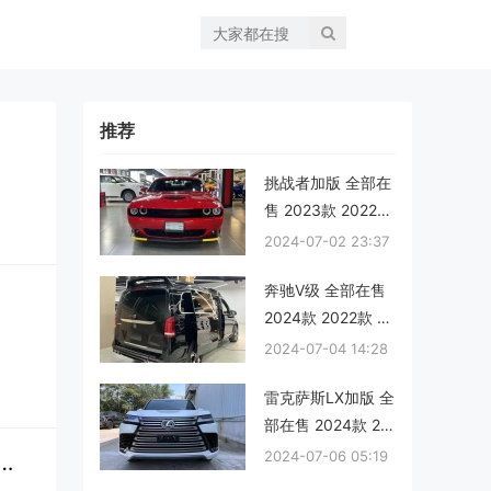
推荐
挑战者加版 全部在
售 2023款 2022款
2020款现购挑战者
2024-07-02 23:37
加版让利促销中 店
奔驰V级 全部在售
内让利达16万元
2024款 2022款 20
21款 2020款 2018
2024-07-04 14:28
款 2017款成都奔驰
雷克萨斯LX加版 全
V级新款让利2万 仅
部在售 2024款 20
46万可入手
23款 2022款 2021
2024-07-06 05:19
前利润增长22%；特朗普政府出台中国人形机器人进口禁令；日本九州地震扰动丰田、日产生产
款 2020款 2019款