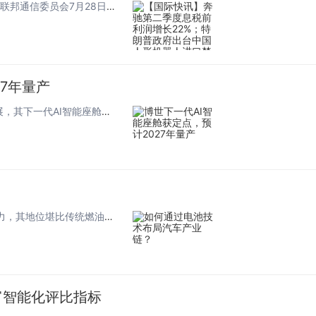
聚焦·产经 特朗普政府出台中国人形机器人进口禁令 美国联邦通信委员会7月28日下午正式公布相关措施，禁止进口中国新型人形机器人、四足机器人，以及联网型电力逆变器。电力逆变器可实现可再生能源、储能电池与...
7年量产
7月29日，盖世汽车获悉，博世在智能座舱领域取得新进展，其下一代AI智能座舱已获得国内头部车企项目定点，预计于2027年第三季度实现量产。同时，博世正持续深化与全球豪华品牌及国内主流自主车企的联合技术开发。 图片来源：博世...
在当前汽车产业变革的浪潮中，动力电池被视为核心驱动力，其地位堪比传统燃油车的发动机。企业若想在这一领域占据有利地位，必须深入理解电池技术对整个价值链的深远影响。从矿产资源开采到最终的车辆应用，每一个环节都蕴含着巨大的战略机遇。掌握核心技术意...
富智能化评比指标