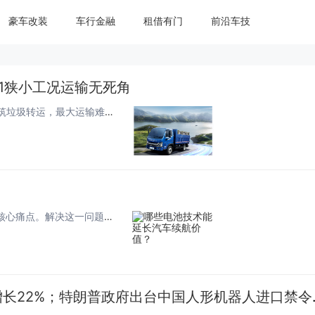
豪车改装
车行金融
租借有门
前沿车技
1狭小工况运输无死角
城市(参数|询价)装修建材配送、小区垃圾清运、城中村建筑垃圾转运，最大运输难题莫过于窄巷、地下车库、低矮限高路段通行受阻，不少自卸车因车身尺寸受限错失大量订单。瑞沃金刚(参数|询价)S1 作为合规后单胎蓝牌自卸，核心优势聚焦极致通过性能，依...
对于新能源车主而言，里程焦虑始终是购车用车过程中的核心痛点。解决这一问题的关键，不仅在于增加电池包的大小，更在于底层电芯技术的革新。当前市场上，提升续航里程的有效手段主要集中在提高能量密度与优化能耗管理两个维度，这直接决定了车辆的长期使用价...
【国际快讯】奔驰第二季度息税