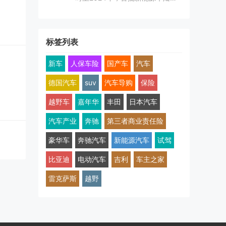
标签列表
新车
人保车险
国产车
汽车
德国汽车
suv
汽车导购
保险
越野车
嘉年华
丰田
日本汽车
汽车产业
奔驰
第三者商业责任险
豪华车
奔驰汽车
新能源汽车
试驾
比亚迪
电动汽车
吉利
车主之家
雷克萨斯
越野