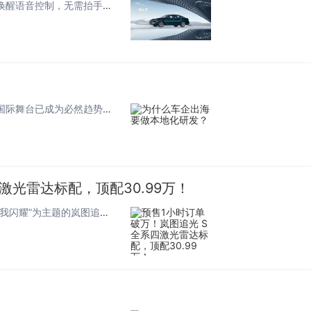
亚洲龙(参数|询价)搭载AI智能管家体系，可实现全场景免唤醒语音控制，无需抬手按键，仅需语音就能完成导航设置、空调调节、多媒体切换等座舱功能操作，不仅降低了驾驶过程中的操作分心风险，更让不同年龄层的用户都能轻松上手操作这套智能系统。同时这套...
当前全球汽车产业格局正在发生深刻变革，中国品牌走向国际舞台已成为必然趋势。然而，单纯的产品出口往往难以满足海外市场的复杂需求，深入目标市场进行针对性开发，才是确立竞争优势的关键所在。许多企业初期尝试直接移植国内车型，结果因水土不服导致销量低...
激光雷达标配，顶配30.99万！
【2026年7月24日，武汉】7月24日，在以“人生追光，许我闪耀”为主题的岚图追光S预售发布会上，全球首款科技FUV岚图追光S正式开启预售，顶配预售价30.99万元。预售期间下订，可享免费升级价值20000元的主副驾双零重力座椅，以及免费...