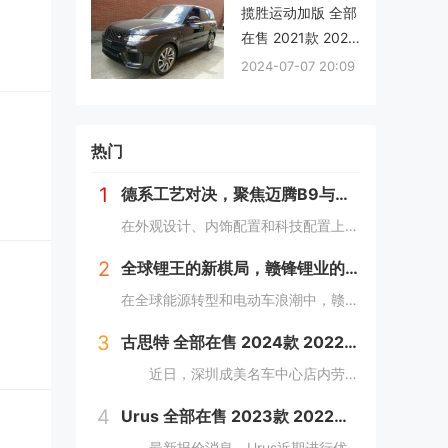
揽胜运动加版 全部
2024款加版雷克萨
在售 2021款 2020
斯LX600最新行情
款 2019款 2018款
仅190万 越野SUV
2024-07-07 20:09
2017款现购揽胜运
的王者
动加版享9万优惠
最低80万
热门
1
德系工艺对决，聚焦迈腾B9与帕萨特Pro细节战场
在外观设计、内饰配置和科技配置上，迈腾B9和帕萨特Pro都有着一定的拥趸。作为B级车产品，两款车紧贴消费者需求，在同级别车型中都是性能翘楚。那么，该怎么选择呢？本文将对以上方面进行详细对比，为车友们提供选择建议。 风...
2
全球锂王的新棋局，赣锋锂业的新能源汽车动力电池革命
在全球能源转型和电动车浪潮中，赣锋锂业以其最新一代的动力电池产品——锋行电池，为市场带来了革新性的技术突破。这款高性能电芯不仅在能量密度、成组效率等关键性能指标上超越了行业标准，而且在安全性和环境适应性方面也设立了新的行业标杆。...
3
古思特 全部在售 2024款 2022款 2021款 2018款 2016款 2015款深圳成美名车中心劳斯莱斯古思特限时优惠 目前503万元起售
近日，深圳成美名车中心店内劳斯莱斯古思特现车销售，颜色可选，感兴趣的朋友可以到店咨询购买，详情见下表：...
4
Urus 全部在售 2023款 2022款 2021款 2018款购Urus享5.4万优惠 欢迎到店试驾
最新报价消息，Urus近期进行优惠促销，网友关注度较高，对Urus这款车型有兴趣的网友，可参考以下报价：...