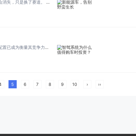
告别价格战，打得起技术战。新能源车的下半场，内卷不会消失，只是换了赛道。 2026年，中国新能源汽车产业行至关键转折点。 渗透率在5月攀至56.9%，7月预计进一步冲高至64.5%，这意味着，每售出十辆新车，至少有六辆是新能源。这一数字，比...
随着汽车工业向智能化转型，车辆在机械素质之外的科技配置已成为衡量其竞争力的关键指标。许多消费者在选购新车时，往往纠结于是否要为高阶辅助驾驶功能支付额外费用。从长远来看，具备先进感知与决策能力的驾驶辅助系统，不仅能显著提升行车安全系数，还能极...
4
5
6
7
8
9
10
›
››