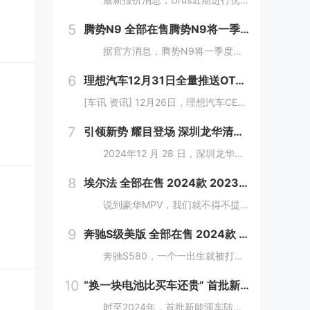
5
腾势N9 全部在售腾势N9将一季度上市 提供插混及纯电版
据官方消息，腾势N9将一季度上市，还有一款比D9更大更强MPV将推出。新车定位大型旗舰SUV，将搭载易三方。 &nb...
6
理想汽车12月31日全量推送OTA 7.0 有望在2025年实现L3级自动驾驶
[车讯 资讯] 12月26日，理想汽车CEO李想和智驾负责人郎咸朋在直播中讲解了理想汽车在智驾方面的发展动向。理想汽车将在12月31日全量推送OTA 7.0给AD Max用户。按照理想现在的端到端+VLM体系继续迭代，有望在2025...
7
引领新势 耀目登场 深圳龙华清湖腾势中心店盛大开业
2024年12 月 28 日，深圳龙华区迎来了汽车行业的又一大盛事——深圳龙华清湖腾势中心盛大开业，标志着腾势品牌在深圳区域布局的进一步拓展，为满...
8
埃尔法 全部在售 2024款 2023款 2021款 2020款 2019款 2018款2024款国六丰田埃尔法酬宾让利 大空间合理布局
说到豪华MPV，我们就不得不提到MPV界的一款神车，那就是"丰田埃尔法"，丰田埃尔法拥有轿车般的舒适度，所以它一直以来都是作为各大公司企业的行政用车。埃尔法...
9
奔驰S级美版 全部在售 2024款 2023款 2022款 2021款 2019款 2018款成都迪兴行汽车平行进口奔驰S级价格最低146万起 售全国
奔驰S580，一个一出生就被打上“豪华”烙印的车型。新车简约又不失精致，大灯和尾灯的光带交相呼应，可以让司机更从容地驾驶车辆。 &nbs...
10
“换一块电池比买车还贵” 首批新能源车主的八年之痒
时至2024年，首批新能源车陆续进入“脱保期”，首批新能源汽车车主正陷入换车还是换电池的两难境地。想要更换老龄电池就将面临天价账单，换电费用甚至高于旧车残值，成为不少车主的烦恼。 工信部等部委明确规定，自2016年起，乘用车...